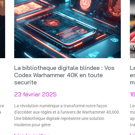
La bibliotheque digitale blindee : Vos
L
Codex Warhammer 40K en toute
e
securite
m
23 février 2025
1
ce
La révolution numérique a transformé notre façon
Le
a
d'accéder aux règles et à l'univers de Warhammer 40,000.
ma
Une bibliothèque digitale représente une solution
ap
moderne pour gérer
tr