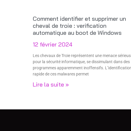
Comment identifier et supprimer un
cheval de troie : verification
automatique au boot de Windows
12 février 2024
Les chevaux de Troie représentent une menace sérieus
pour la sécurité informatique, se dissimulant dans des
programmes apparemment inoffensifs. L’identificatio
rapide de ces malwares permet
Lire la suite »