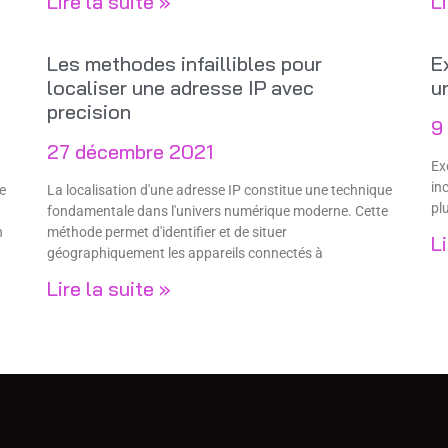
Lire la suite »
Li
Les methodes infaillibles pour
E
localiser une adresse IP avec
u
precision
9
27 décembre 2021
Ex
in
e
La localisation d'une adresse IP constitue une technique
pl
fondamentale dans l'univers numérique moderne. Cette
n
méthode permet d'identifier et de situer
Li
géographiquement les appareils connectés à
Lire la suite »